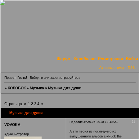
Форум
Колобчане
Регистрация
Войти
Активные темы
RSS
Привет, Гость!
Войдите
или
зарегистрируйтесь
.
»
КОЛОБОК
»
Музыка
»
Музыка для души
Страница:
«
1
2
3
4
»
Музыка для души
11
Поделиться
25.05.2010 13:48:21
VOVOKA
А это песня из последнего их
Администратор
выпущенного альбома «Fuck the