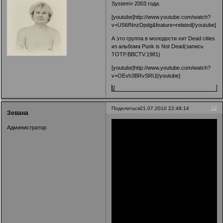
System» 2003 года.
[youtube]http://www.youtube.com/watch?
v=US6fNnzDpdg&feature=related[/youtube]
А это группа в молодости хит Dead cities
из альбома Punk is Not Dead(запись
TOTP.BBCTV.1981)
[youtube]http://www.youtube.com/watch?
v=OEvh3BRvSRU[/youtube]
0
12
Поделиться
21.07.2010 22:48:14
Зевана
Администратор