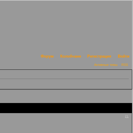
Форум
Колобчане
Регистрация
Войти
Активные темы
RSS
21