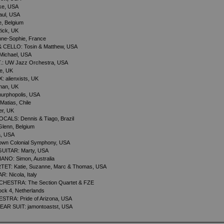
e, USA
aul, USA
, Belgium
ick, UK
ne-Sophie, France
 CELLO: Tosin & Matthew, USA
Michael, USA
: UW Jazz Orchestra, USA
e, UK
 alienxists, UK
han, UK
urphopolis, USA
atias, Chile
er, UK
ALS: Dennis & Tiago, Brazil
lenn, Belgium
, USA
own Colonial Symphony, USA
UITAR: Marty, USA
NO: Simon, Australia
T: Katie, Suzanne, Marc & Thomas, USA
 Nicola, Italy
ESTRA: The Section Quartet & FZE
k 4, Netherlands
RA: Pride of Arizona, USA
EAR SUIT: jamontoastst, USA