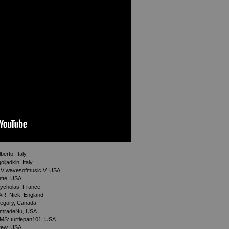
erto, Italy
ljadkin, Italy
VIwavesofmusicIV, USA
tte, USA
cholas, France
: Nick, England
gory, Canada
omradeNu, USA
: turtlepan101, USA
rew, USA