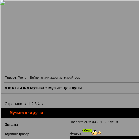
Привет, Гость!
Войдите
или
зарегистрируйтесь
.
»
КОЛОБОК
»
Музыка
»
Музыка для души
Страница:
«
1
2
3
4
»
Музыка для души
Поделиться
26.03.2011 20:55:19
Зевана
Чудеса
Администратор