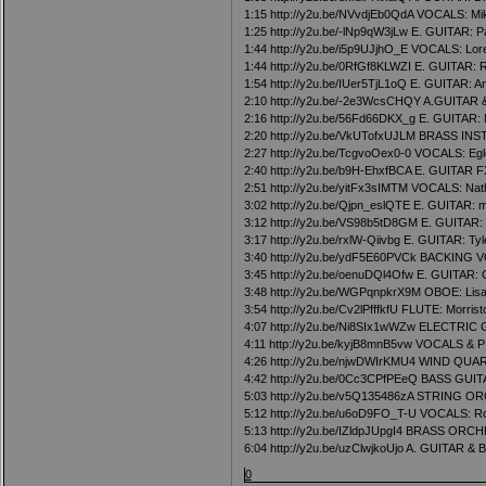
1:15
http://y2u.be/NVvdjEb0QdA
VOCALS: Mik
1:25
http://y2u.be/-lNp9qW3jLw
E. GUITAR: P
1:44
http://y2u.be/i5p9UJjhO_E
VOCALS: Lore
1:44
http://y2u.be/0RfGf8KLWZI
E. GUITAR: R
1:54
http://y2u.be/IUer5TjL1oQ
E. GUITAR: An
2:10
http://y2u.be/-2e3WcsCHQY
A.GUITAR &
2:16
http://y2u.be/56Fd66DKX_g
E. GUITAR: 
2:20
http://y2u.be/VkUTofxUJLM
BRASS INST.
2:27
http://y2u.be/TcgvoOex0-0
VOCALS: Egl
2:40
http://y2u.be/b9H-EhxfBCA
E. GUITAR FX:
2:51
http://y2u.be/yitFx3sIMTM
VOCALS: Nat
3:02
http://y2u.be/Qjpn_eslQTE
E. GUITAR: m
3:12
http://y2u.be/VS98b5tD8GM
E. GUITAR: M
3:17
http://y2u.be/rxlW-Qiivbg
E. GUITAR: Tyl
3:40
http://y2u.be/ydF5E60PVCk
BACKING VOC
3:45
http://y2u.be/oenuDQl4Ofw
E. GUITAR: G
3:48
http://y2u.be/WGPqnpkrX9M
OBOE: Lisa
3:54
http://y2u.be/Cv2lPfffkfU
FLUTE: Morrist
4:07
http://y2u.be/Ni8SIx1wWZw
ELECTRIC G
4:11
http://y2u.be/kyjB8mnB5vw
VOCALS & PIA
4:26
http://y2u.be/njwDWIrKMU4
WIND QUARTE
4:42
http://y2u.be/0Cc3CPfPEeQ
BASS GUITAR:
5:03
http://y2u.be/v5Q135486zA
STRING ORCH
5:12
http://y2u.be/u6oD9FO_T-U
VOCALS: Roc
5:13
http://y2u.be/IZldpJUpgI4
BRASS ORCHEST
6:04
http://y2u.be/uzClwjkoUjo
A. GUITAR & B
0