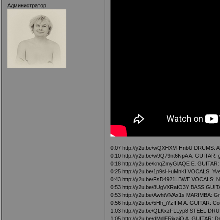
Администратор
0:07
http://y2u.be/wQXHXM-HnbU
DRUMS: Alb
0:10
http://y2u.be/w9Q79nt6NpA
A. GUITAR: go
0:18
http://y2u.be/knqZmyGlAQE
E. GUITAR: 
0:25
http://y2u.be/1p9sH-uMnKI
VOCALS: Yve
0:43
http://y2u.be/FsD4921LBWE
VOCALS: Ny
0:53
http://y2u.be/8UgVXRafO3Y
BASS GUITAR
0:53
http://y2u.be/AwhtVlVAx1s
MARIMBA: Gre
0:56
http://y2u.be/5Hh_iYzfIIM
A. GUITAR: C
1:03
http://y2u.be/QLKxzFLLyp8
STEEL DRUMS
1:05
http://y2u.be/dMdlFRixaiQ
A. GUITAR: D