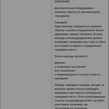
ЗАЛОЖНИК
Дополнительное оборудование –
заложник (обычно из организаторов),
секундомер.
Сценарий:
Одна команда (террористы) занимает
оборону и должна определенное время
удерживать живым заложника. Вторая
команда (спецподразделение) должна
освободить заложника при этом не убить
его и вывести живым в определенное
сценарием место.
Затем команды меняются.
Мертвяк:
у атакующих постоянное
восстановление;
у обороняющихся в соответствии со
сценарием.
Победа: побеждает команда, которая за
меньшее время смогла освободить
заложника и доставить в оговоренное
сценарием место. Если освобождающая
сторона (спецподразделение) случайно
уничтожила заложника, им
засчитывается поражение.