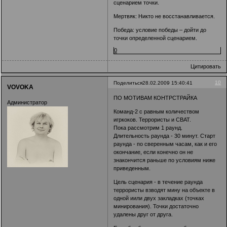
сценарием точки.
Мертвяк: Никто не восстанавливается.
Победа: условие победы – дойти до
точки определенной сценарием.
0
Цитировать
10
Поделиться
28.02.2009 15:40:41
VOVOKA
ПО МОТИВАМ КОНТРСТРАЙКА
Администратор
Команд-2 с равным количеством
игркоков. Террористы и СВАТ.
Пока рассмотрим 1 раунд.
Длительность раунда - 30 минут. Старт
раунда - по сверенным часам, как и его
окончание, если конечно он не
знакончится раньше по условиям ниже
приведенным.
Цель сценария - в течение раунда
террористы взводят мину на объекте в
одной иили двух закладках (точках
минирования). Точки достаточно
удалены друг от друга.