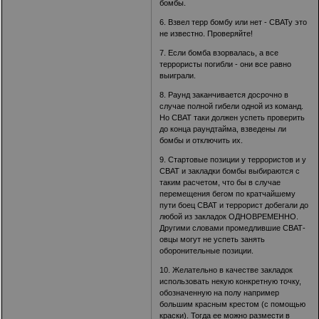
бомбы.
6. Взвел терр бомбу или нет - СВАТу это
не известно. Проверяйте!
7. Если бомба взорвалась, а все
террористы погибли - они все равно
выиграли.
8. Раунд заканчивается досрочно в
случае полной гибели одной из команд.
Но СВАТ таки должен успеть проверить
до конца раундтайма, взведены ли
бомбы и отключить их.
9. Стартовые позиции у террористов и у
СВАТ и закладки бомбы выбираются с
таким расчетом, что бы в случае
перемещения бегом по кратчайшему
пути боец СВАТ и террорист добегали до
любой из закладок ОДНОВРЕМЕННО.
Другими словами промедлившие СВАТ-
овцы могут не успеть занять
оборонительные позиции.
10. Желательно в качестве закладок
использовать некую конкретную точку,
обозначенную на полу например
большим красным крестом (с помощью
краски). Тогда ее можно размести в