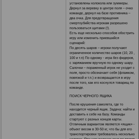
установлены колокола или зуммеры.
Дернул за веревку в центре поля – очко
команде, дернул на базе противника –
два очка. Для предотвращения
смертоубийства игрокам разрешено
пользоваться щитами (!).
Есть еще несколько способов обострить
игру или изменить приевшийся
сценарий:
По десять шаров – игроки получают
ограниченное количество шаров (10, 20 ,
100 и т.п) По одному - игра без фидеров,
с заряжанием вручную по одному шару.
Салочки – пораженный игрок не уходит с
поля, просто обозначает себя (флажком,
повязкой и т.п.) и возвращается в игру
после того, как его коснулся товарищ по
команде.
ПОИСК ЧЕРНОГО ЯЩИКА
После крушения самолета, где то
находится черный ящик. Задача: найти и
доставить к себе на базу. Команды
стартуют с разных концов карты.
Отличным вариантом является «ящик» -
объект весом в 30-50 кг, что бы для его
транспортировки требовалось несколько