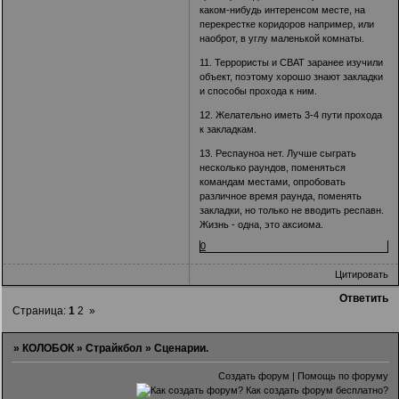
каком-нибудь интеренсом месте, на
перекрестке коридоров например, или
наоброт, в углу маленькой комнаты.
11. Террористы и СВАТ заранее изучили
объект, поэтому хорошо знают закладки
и способы прохода к ним.
12. Желательно иметь 3-4 пути прохода
к закладкам.
13. Респауноа нет. Лучше сыграть
несколько раундов, поменяться
командам местами, опробовать
различное время раунда, поменять
закладки, но только не вводить респавн.
Жизнь - одна, это аксиома.
0
Цитировать
Ответить
Страница:
1
2
»
»
КОЛОБОК
»
Страйкбол
»
Сценарии.
Создать форум
|
Помощь по форуму