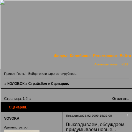
Форум
Колобчане
Регистрация
Войти
Активные темы
RSS
Привет, Гость!
Войдите
или
зарегистрируйтесь
.
»
КОЛОБОК
»
Страйкбол
»
Сценарии.
Страница:
1
2
»
Ответить
Сценарии.
1
Поделиться
28.02.2009 15:37:08
VOVOKA
Выкладываем, обсуждаем,
Администратор
придумываем новые...