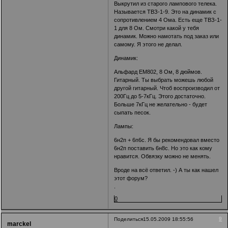
Выкрутил из старого лампового телека.
Называется ТВЗ-1-9. Это на динамик с
сопротивлением 4 Ома. Есть еще ТВЗ-1-
1 для 8 Ом. Смотри какой у тебя
динамик. Можно намотать под заказ или
самому. Я этого не делал.
Динамик:
Альфард ЕМ802, 8 Ом, 8 дюймов.
Гитарный. Ты выбрать можешь любой
другой гитарный. Чтоб воспроизводил от
200Гц до 5-7кГц. Этого достаточно.
Больше 7кГц не желательно - будет
сыпать песок.
Лампы:
6н2п + 6п6с. Я бы рекомендовал вместо
6н2п поставить 6н8с. Но это как кому
нравится. Обвязку можно не менять.
Вроде на всё ответил. -) А ты как нашел
этот форум?
.
0
9
Поделиться
15.05.2009 18:55:56
marckel