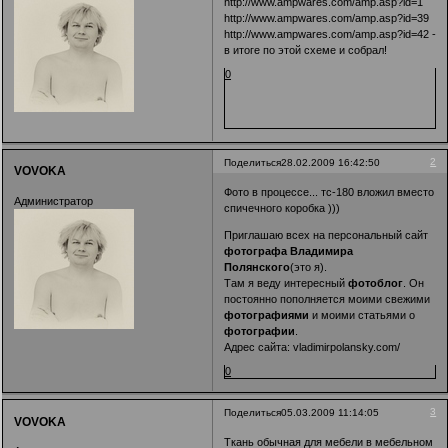
http://www.ampwares.com/amp.asp?id=1
http://www.ampwares.com/amp.asp?id=39
http://www.ampwares.com/amp.asp?id=42
-
в итоге по этой схеме и собрал!
0
2
Поделиться
28.02.2009 16:42:50
VOVOKA
Фото в процессе... тс-180 вложил вместо
Администратор
спичечного коробка )))
Приглашаю всех на персональный сайт
фотографа Владимира
Полянского
(это я).
Там я веду интересный
фотоблог
. Он
постоянно пополняется моими свежими
фотографиями
и моими статьями о
фотографии
.
Адрес сайта:
vladimirpolansky.com/
0
3
Поделиться
05.03.2009 11:14:05
VOVOKA
Ткань обычная для мебели в мебельном