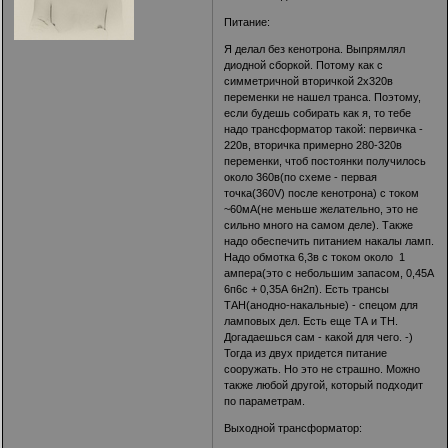
Питание:
Я делал без кенотрона. Выпрямлял
диодной сборкой. Потому как с
симметричной вторичкой 2х320в
переменки не нашел транса. Поэтому,
если будешь собирать как я, то тебе
надо трансформатор такой: первичка -
220в, вторичка примерно 280-320в
переменки, чтоб постоянки получилось
около 360в(по схеме - первая
точка(360V) после кенотрона) с током
~60мА(не меньше желательно, это не
сильно много на самом деле). Также
надо обеспечить питанием накалы ламп.
Надо обмотка 6,3в с током около 1
ампера(это с небольшим запасом, 0,45А
6п6с + 0,35А 6н2п). Есть трансы
ТАН(анодно-накальные) - спецом для
ламповых дел. Есть еще ТА и ТН.
Догадаешься сам - какой для чего. -)
Тогда из двух придется питание
сооружать. Но это не страшно. Можно
также любой другой, который подходит
по параметрам.
Выходной трансформатор: