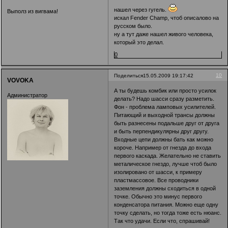
нашел через гугель.
Выполз из вигвама!
искал Fender Champ, чтоб описалово на
русском было.
ну а тут даже нашел живого человека,
который это делал.
0
10
Поделиться
15.05.2009 19:17:42
VOVOKA
А ты будешь комбик или просто усилок
Администратор
делать? Надо шасси сразу разметить.
Фон - проблема ламповых усилителей.
Питающий и выходной трансы должны
быть разнесены подальше друг от друга
и быть перпендикулярны друг другу.
Входные цепи должны бать как можно
короче. Например от гнезда до входа
первого каскада. Желательно не ставить
металическое гнездо, лучше чтоб было
изолировано от шасси, к примеру
пластмассовое. Все проводники
заземления должны сходиться в одной
точке. Обычно это минус первого
конденсатора питания. Можно еще одну
точку сделать, но тогда тоже есть нюанс.
Так что удачи. Если что, спрашивай!