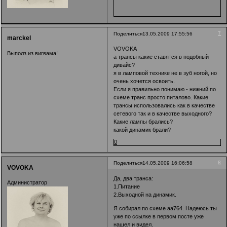
7
Поделиться
13.05.2009 17:55:56
marckel
VOVOKA
Выполз из вигвама!
а трансы какие ставятся в подобный
дивайс?
я в ламповой технике не в зуб ногой, но
очень хочется освоить.
Если я правильно понимаю - нижний по
схеме транс просто питалово. Какие
трансы использовались как в качестве
сетевого так и в качестве выходного?
Какие лампы брались?
какой динамик брали?
0
8
Поделиться
14.05.2009 16:06:58
VOVOKA
Да, два транса:
Администратор
1.Питание
2.Выходной на динамик.
Я собирал по схеме aa764. Надеюсь ты
уже по ссылке в первом посте уже
нашел и видел.