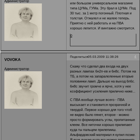
Администратор
или большом универсальном магазине
типа ЦУМа, ГУМа. Эту брал в ЦУМе. Под
30 тыс. за 1 метр погонный. Плотная и
толстая. Отжалел и не жалею теперь.
Приятно с ней работать и на ПВА
хорошо лепится. И винтажно смотрится.
0
4
Поделиться
05.03.2009 11:38:26
VOVOKA
Скажу что сделал два входа на двух
Администратор
разных лампах 6н2п-ев и 6н8с. Потом на
ТБ, а потом на запаралеленные вторые
половинки ламп. Дальше на выход 6п6с.
6н8с звучит громче и ярче, хотя у нее
коэффициент усиления прилично ниже...
С ПВА вообще лучше всего - ПВА
высыхает и становится прозрачной и
твердой. Первое хорошо для того чтоб
не видно было пянет, второе - можно
просто формировать углы, пропитанные
клеем. Все ниточки хорошо прилипают
куда ты пальцем прилепииш.
Альфардовский материал я купил позже.
Я еще думаю куда его можно применить.