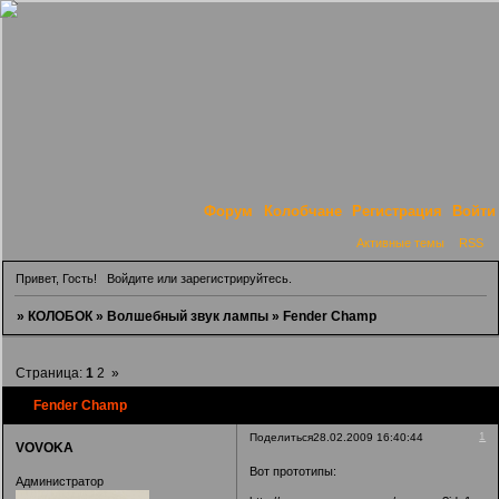
Форум
Колобчане
Регистрация
Войти
Активные темы
RSS
Привет, Гость!
Войдите
или
зарегистрируйтесь
.
»
КОЛОБОК
»
Волшебный звук лампы
»
Fender Champ
Страница:
1
2
»
Fender Champ
1
Поделиться
28.02.2009 16:40:44
VOVOKA
Вот прототипы:
Администратор