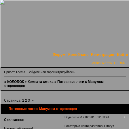
Форум
Колобчане
Регистрация
Войти
Активные темы
RSS
Привет, Гость!
Войдите
или
зарегистрируйтесь
.
»
КОЛОБОК
»
Комната смеха
»
Потешные логи с Манулом-
отщепенцеп
Страница:
1
2
3
»
Потешные логи с Манулом-отщепенцеп
1
Поделиться
17.02.2010 12:03:41
Скилганнон
некоторые наши разговоры могут
Настоящий индеец!