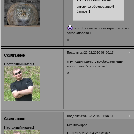
ектору за обоснование 5
баллов!!!
спс. Голодный пролетариат и не на
такое способен )
0
7
Поделиться
22.02.2010 08:56:17
Скилганнон
я тут один удалил.. но обещаем еще
Настоящий индеец!
новые логи. без преукрас!
0
8
Поделиться
02.03.2010 11:56:31
Скилганнон
Без порикрас...
Настоящий индеец!
ГЕКТОР (11:28:34 2/03/2010)