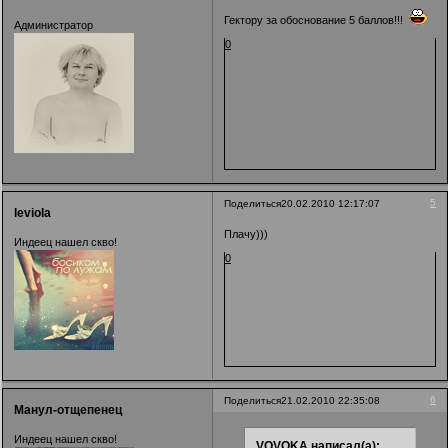
Гектору за обоснование 5 баллов!!!
Администратор
0
5
Поделиться
20.02.2010 12:17:07
leviola
Плачу)))
Индеец нашел скво!
0
6
Поделиться
21.02.2010 22:35:08
Манул-отщепенец
Индеец нашел скво!
VOVOKA написал(а):