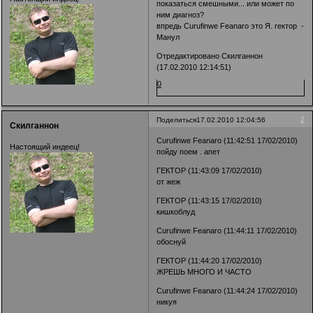
показаться смешными... или может по
ним диагноз?
впредь Curufinwe Feanaro это Я. гектор -
Манул
Отредактировано Скилганнон
(17.02.2010 12:14:51)
0
2
Поделиться
17.02.2010 12:04:56
Скилганнон
Curufinwe Feanaro (11:42:51 17/02/2010)
Настоящий индеец!
пойду поем . апет
ГЕКТОР (11:43:09 17/02/2010)
от жеж
ГЕКТОР (11:43:15 17/02/2010)
кишкоблуд
Curufinwe Feanaro (11:44:11 17/02/2010)
обоснуй
ГЕКТОР (11:44:20 17/02/2010)
ЖРЕШЬ МНОГО И ЧАСТО
Curufinwe Feanaro (11:44:24 17/02/2010)
никуя