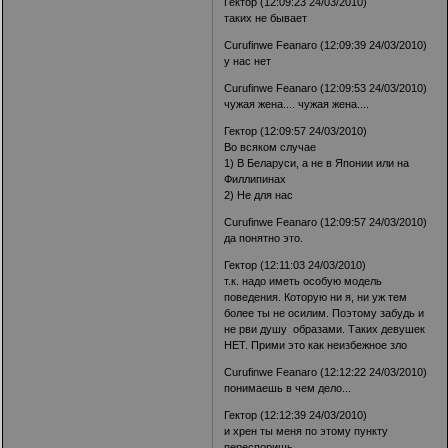
Гектор (12:09:23 24/03/2010)
таких не бывает
Curufinwe Feanaro (12:09:39 24/03/2010)
у нас нет
Curufinwe Feanaro (12:09:53 24/03/2010)
чужая жена.... чужая жена....
Гектор (12:09:57 24/03/2010)
Во всяком случае
1) В Беларуси, а не в Японии или на
Филлипинах
2) Не для нас
Curufinwe Feanaro (12:09:57 24/03/2010)
да понятно это.
Гектор (12:11:03 24/03/2010)
т.к. надо иметь особую модель
поведения. Которую ни я, ни уж тем
более ты не осилим. Поэтому забудь и
не рви душу образами. Таких девушек
НЕТ. Прими это как неизбежное зло
Curufinwe Feanaro (12:12:22 24/03/2010)
понимаешь в чем дело...
Гектор (12:12:39 24/03/2010)
и хрен ты меня по этому пункту
переспоришь