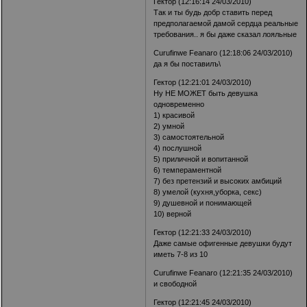
Гектор (12:16:14 24/03/2010)
Так и ты будь добр ставить перед
предполагаемой дамой сердца реальные
требования.. я бы даже сказал лояльные
Curufinwe Feanaro (12:18:06 24/03/2010)
да я бы поставилъ\
Гектор (12:21:01 24/03/2010)
Ну НЕ МОЖЕТ быть девушка
одновременно
1) красивой
2) умной
3) самостоятельной
4) послушной
5) приличной и вопитанной
6) темпераментной
7) без претензий и высоких амбиций
8) умелой (кухня,уборка, секс)
9) душевной и понимающей
10) верной
Гектор (12:21:33 24/03/2010)
Даже самые офигенные девушки будут
иметь 7-8 из 10
Curufinwe Feanaro (12:21:35 24/03/2010)
и свободной
Гектор (12:21:45 24/03/2010)