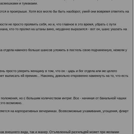
 насмешками и тумаками.
ются в проигрыше. Хотя все могло бы быть наоборот, умей они вовремя ответить на
ти не просто проявить себя, но и, что главное в это время, убрать с пути
ана, кто-то пролил на штаны вино, неудачно выразился - вот он, шанс указать на
ка отдела намного больше шансов уложить в постель свою подчиненную, нежели у
ь просто уверить женщину в том, что он - царь и бог отдела или же целого
т выписать ей премию... Наконец, довольно откровенно намекнуть на то, что есть
 положения, но с большим количеством интриг. Все - начиная от банальной чашки
 это возможно.
является на корпоративных вечеринках. Всевозможные ухаживания, угощения, флирт
как внешнего вида, так и манер. Отъявленный разгильдяй может при желании