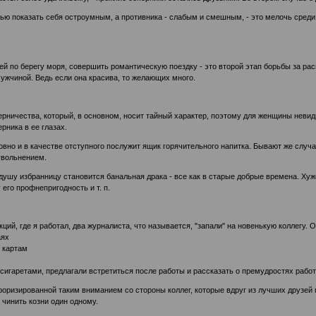
ю показать себя остроумным, а противника - слабым и смешным, - это мелочь среди 
й по берегу моря, совершить романтическую поездку - это второй этап борьбы за распо
мужчиной. Ведь если она красива, то желающих много.
рничества, который, в основном, носит тайный характер, поэтому для женщины невид
рника в ее глазах.
но и в качестве отступного послужит ящик горячительного напитка. Бывают же случа
увольнением.
душу избранницу становится банальная драка - все как в старые добрые времена. Хуже
его профнепригодность и т. п.
кций, где я работал, два журналиста, что называется, "запали" на новенькую коллегу.
аях
 картам
и сигаретами, предлагали встретиться после работы и рассказать о премудростях работ
роризированной таким вниманием со стороны коллег, которые вдруг из лучших друзей 
 чинить козни один одному.