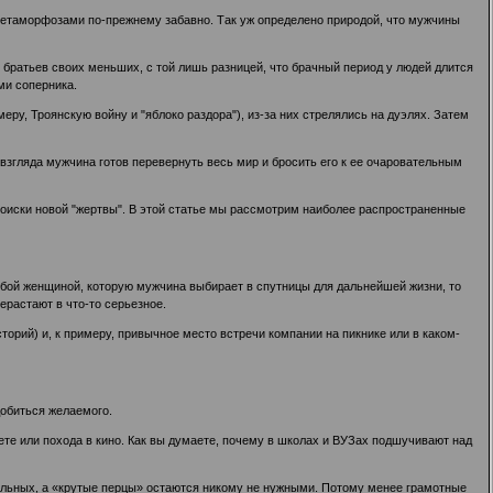
метаморфозами по-прежнему забавно. Так уж определено природой, что мужчины
 братьев своих меньших, с той лишь разницей, что брачный период у людей длится
ми соперника.
ру, Троянскую войну и "яблоко раздора"), из-за них стрелялись на дуэлях. Затем
взгляда мужчина готов перевернуть весь мир и бросить его к ее очаровательным
 поиски новой "жертвы". В этой статье мы рассмотрим наиболее распространенные
обой женщиной, которую мужчина выбирает в спутницы для дальнейшей жизни, то
ерастают в что-то серьезное.
торий) и, к примеру, привычное место встречи компании на пикнике или в каком-
обиться желаемого.
ете или похода в кино. Как вы думаете, почему в школах и ВУЗах подшучивают над
рольных, а «крутые перцы» остаются никому не нужными. Потому менее грамотные