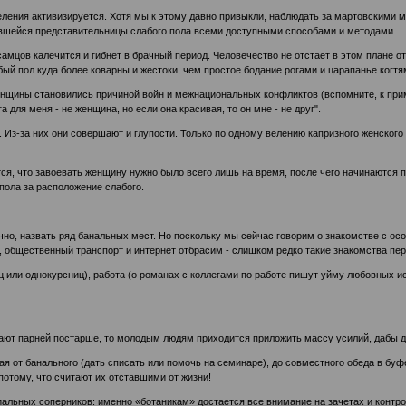
ления активизируется. Хотя мы к этому давно привыкли, наблюдать за мартовскими 
увшейся представительницы слабого пола всеми доступными способами и методами.
мцов калечится и гибнет в брачный период. Человечество не отстает в этом плане от
абый пол куда более коварны и жестоки, чем простое бодание рогами и царапанье когтя
енщины становились причиной войн и межнациональных конфликтов (вспомните, к приме
 для меня - не женщина, но если она красивая, то он мне - не друг".
з-за них они совершают и глупости. Только по одному велению капризного женского 
тся, что завоевать женщину нужно было всего лишь на время, после чего начинаются
пола за расположение слабого.
чно, назвать ряд банальных мест. Но поскольку мы сейчас говорим о знакомстве с ос
а, общественный транспорт и интернет отбрасим - слишком редко такие знакомства пер
ц или однокурсниц), работа (о романах с коллегами по работе пишут уйму любовных ис
ают парней постарше, то молодым людям приходится приложить массу усилий, дабы д
я от банального (дать списать или помочь на семинаре), до совместного обеда в буф
отому, что считают их отставшими от жизни!
нциальных соперников: именно «ботаникам» достается все внимание на зачетах и конт