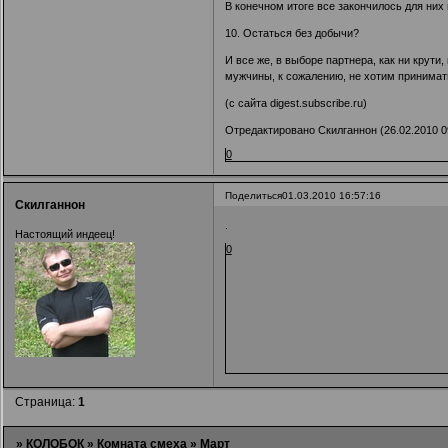
В конечном итоге все закончилось для них
10. Остаться без добычи?
И все же, в выборе партнера, как ни крути
мужчины, к сожалению, не хотим принимат
(с сайта digest.subscribe.ru)
Отредактировано Скилганнон (26.02.2010 0
0
Поделиться
01.03.2010 16:57:16
Скилганнон
.
Настоящий индеец!
0
Страница:
1
»
КОЛОБОК
»
Комната смеха
»
Март