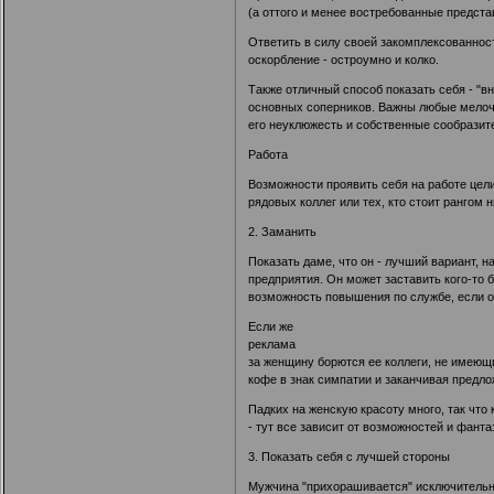
(а оттого и менее востребованные предст
Ответить в силу своей закомплексованност
оскорбление - остроумно и колко.
Также отличный способ показать себя - "в
основных соперников. Важны любые мелочи:
его неуклюжесть и собственные сообразит
Работа
Возможности проявить себя на работе цел
рядовых коллег или тех, кто стоит рангом
2. Заманить
Показать даме, что он - лучший вариант, н
предприятия. Он может заставить кого-то 
возможность повышения по службе, если он
Если же
реклама
за женщину борются ее коллеги, не имеющи
кофе в знак симпатии и заканчивая предло
Падких на женскую красоту много, так что
- тут все зависит от возможностей и фант
3. Показать себя с лучшей стороны
Мужчина "прихорашивается" исключительно 