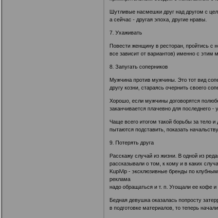
Шутливые насмешки друг над другом с цель
а сейчас - другая эпоха, другие нравы.
7. Ухаживать
Повести женщину в ресторан, пройтись с не
все зависит от вариантов) именно с этим 
8. Запугать соперников
Мужчина против мужчины. Это тот вид сопе
другу козни, стараясь очернить своего сопе
Хорошо, если мужчины договорятся полюбов
заканчивается плачевно для последнего - 
Чаще всего итогом такой борьбы за тело и 
пытаются подставить, показать начальству 
9. Потерять друга
Расскажу случай из жизни. В одной из реда
рассказывали о том, к кому и в каких случ
KupiVip - эксклюзивные бренды по клубным
реклама
надо обращаться и т. п. Угощали ее кофе 
Бедная девушка оказалась попросту затер
в подготовке материалов, то теперь начали