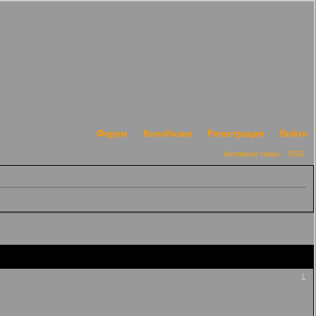
Форум
Колобчане
Регистрация
Войти
Активные темы
RSS
1