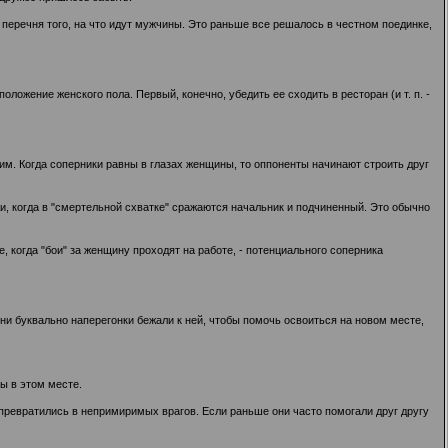
перечня того, на что идут мужчины. Это раньше все решалось в честном поединке,
ложение женского пола. Первый, конечно, убедить ее сходить в ресторан (и т. п. -
им. Когда соперники равны в глазах женщины, то оппоненты начинают строить друг
и, когда в "смертельной схватке" сражаются начальник и подчиненный. Это обычно
, когда "бои" за женщину проходят на работе, - потенциального соперника
 Они буквально наперегонки бежали к ней, чтобы помочь освоиться на новом месте,
ы в этом месте.
превратились в непримиримых врагов. Если раньше они часто помогали друг другу