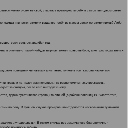
овится немного сам не свой, стараясь преподнести себя в самом выгодном свете
мер, самцы птичьего племени выделяют себя из массы своих соплеменников? Либо
осуществуют весь оставшийся год.
а, в отличие от какой-нибудь тигрицы, имеет право выбора, а не просто достается
амурном поведении человека и шимпанзе, точнее в том, как они назначают
учки травы и натирает ими поясницу, где расположены пахучие железы.
юдает за самцом, после чего выходит к нему.
ся, держа букет цветов (трава!) за спиной (в районе поясницы!). Вместо того,
легами по полу. В лучшем случае проигравший отделается несколькими тумаками.
 дрались лучшие друзья. В одном случае все закончилось благополучно -
 дружбе пришлось забыть.