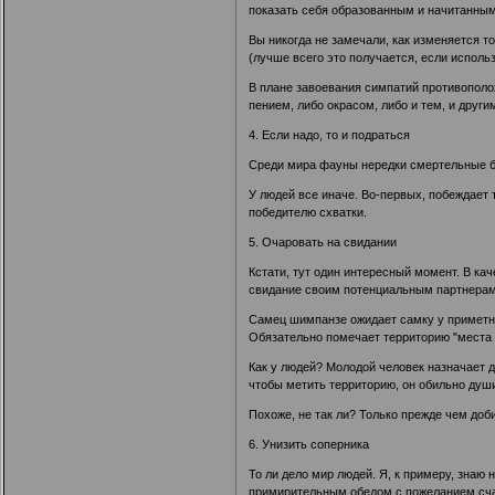
показать себя образованным и начитанным 
Вы никогда не замечали, как изменяется 
(лучше всего это получается, если использо
В плане завоевания симпатий противополо
пением, либо окрасом, либо и тем, и друг
4. Если надо, то и подраться
Среди мира фауны нередки смертельные бо
У людей все иначе. Во-первых, побеждает 
победителю схватки.
5. Очаровать на свидании
Кстати, тут один интересный момент. В ка
свидание своим потенциальным партнерам
Самец шимпанзе ожидает самку у приметног
Обязательно помечает территорию "места с
Как у людей? Молодой человек назначает де
чтобы метить территорию, он обильно души
Похоже, не так ли? Только прежде чем доб
6. Унизить соперника
То ли дело мир людей. Я, к примеру, знаю
примирительным обедом с пожеланием счас