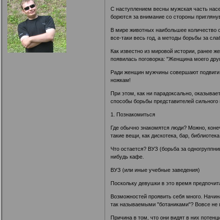
С наступлением весны мужская часть насе
борются за внимание со стороны приглян
В мире животных наибольшее количество са
все-таки весь год, а методы борьбы за сл
Как известно из мировой истории, ранее ж
появилась поговорка: "Женщина моего друга
Ради женщин мужчины совершают подвиги. И
ножкам!
При этом, как ни парадоксально, оказывае
способы борьбы представителей сильного 
1. Познакомиться
Где обычно знакомятся люди? Можно, коне
такие вещи, как дискотека, бар, библиотек
Что остается? ВУЗ (борьба за одногруппни
нибудь кафе.
ВУЗ (или иные учебные заведения)
Поскольку девушки в это время предпочит
Возможностей проявить себя много. Начина
так называемыми "ботаниками"? Вовсе не п
Причина в том, что они видят в них поте