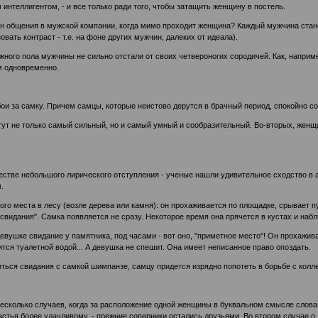
интеллигентом, - и все только ради того, чтобы затащить женщину в постель.
тон общения в мужской компании, когда мимо проходит женщина? Каждый мужчина стан
вать контраст - т.е. на фоне других мужчин, далеких от идеала).
жного пола мужчины не сильно отстали от своих четвероногих сородичей. Как, напри
им одновременно.
и за самку. Причем самцы, которые неистово дерутся в брачный период, спокойно с
тут не только самый сильный, но и самый умный и сообразительный. Во-вторых, женщин
честве небольшого лирического отступления - ученые нашли удивительное сходство в 
.
о места в лесу (возле дерева или камня): он прохаживается по площадке, срывает п
видания". Самка появляется не сразу. Некоторое время она прячется в кустах и набл
вушке свидание у памятника, под часами - вот оно, "приметное место"! Он прохаживает
тся туалетной водой... А девушка не спешит. Она имеет неписанное право опоздать.
иться свидания с самкой шимпанзе, самцу придется изрядно попотеть в борьбе с кол
 несколько случаев, когда за расположение одной женщины в буквальном смысле слова
тья более удачливому, - прежние соперники остались друзьями. Во втором случае о