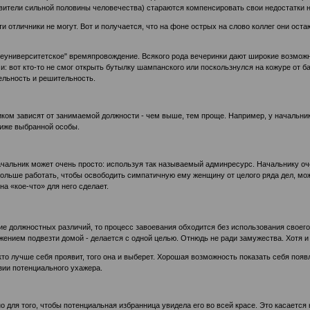
авители сильной половины человечества) стараются компенсировать свои недостатки
и отличники не могут. Вот и получается, что на фоне острых на слово коллег они оста
неуниверситетское" времяпровождение. Всякого рода вечеринки дают широкие возможнос
 вот кто-то не смог открыть бутылку шампанского или поскользнулся на кожуре от бан
ельность и решительность.
иком зависят от занимаемой должности - чем выше, тем проще. Например, у начальни
 ниже выбранной особы.
ачальник может очень просто: используя так называемый админресурс. Начальнику очен
больше работать, чтобы освободить симпатичную ему женщину от целого ряда дел, може
а «кое-что» для него сделает.
е должностных различий, то процесс завоевания обходится без использования своего
жением подвезти домой - делается с одной целью. Отнюдь не ради замужества. Хотя и
 кто лучше себя проявит, того она и выберет. Хорошая возможность показать себя по
азии потенциального ухажера.
для того, чтобы потенциальная избранница увидела его во всей красе. Это касается 