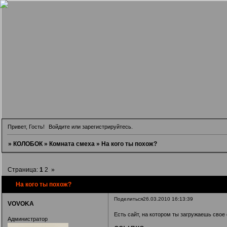
Привет, Гость!
Войдите
или
зарегистрируйтесь
.
»
КОЛОБОК
»
Комната смеха
»
На кого ты похож?
Страница:
1
2
»
На кого ты похож?
Поделиться
26.03.2010 16:13:39
VOVOKA
Есть сайт, на котором ты загружаешь свое 
Администратор