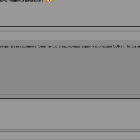
 с получившимся шедевром?
да открыта эта страничка. Этим ты фотографируешь экран (как оперция COPY). Пото