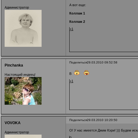
А вот еще:
Администратор
Коллаж 1
Коллаж 2
+1
Поделиться
29.03.2010 09:52:58
Pinchanka
В
Настоящий индеец!
+1
Поделиться
29.03.2010 10:20:50
VOVOKA
О! У нас имеется Джим Кэри! ))) Будем ис
Администратор
0