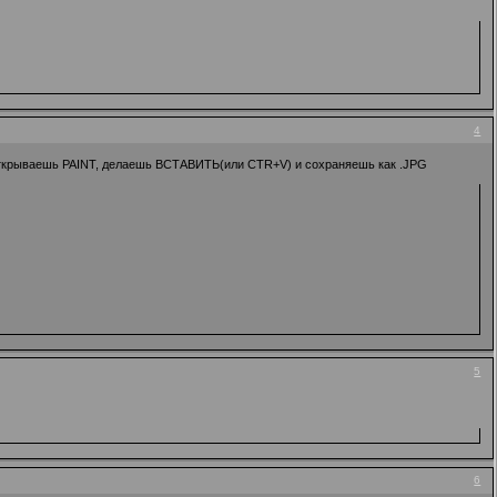
4
м открываешь PAINT, делаешь ВСТАВИТЬ(или CTR+V) и сохраняешь как .JPG
5
6