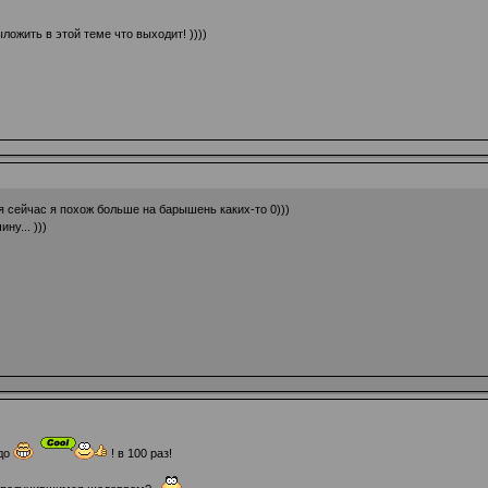
ожить в этой теме что выходит! ))))
я сейчас я похож больше на барышень каких-то 0)))
ну... )))
рдо
! в 100 раз!