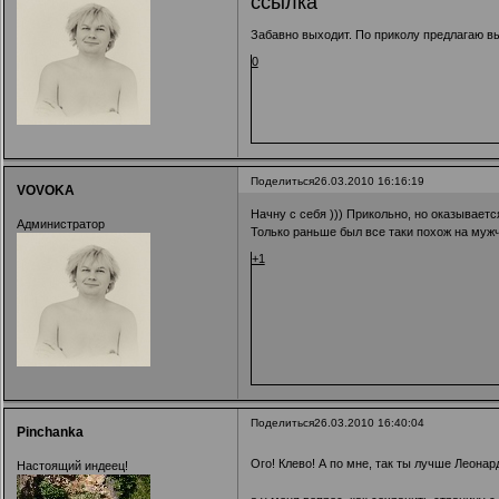
ссылка
Забавно выходит. По приколу предлагаю выл
0
Поделиться
26.03.2010 16:16:19
VOVOKA
Начну с себя ))) Прикольно, но оказываетс
Администратор
Только раньше был все таки похож на мужчи
+1
Поделиться
26.03.2010 16:40:04
Pinchanka
Ого! Клево! А по мне, так ты лучше Леона
Настоящий индеец!