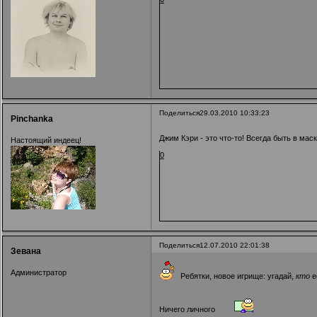
Поделиться
29.03.2010 10:33:23
Pinchanka
Джим Кэри - это что-то! Всегда быть в ма
Настоящий индеец!
0
Поделиться
12.07.2010 22:01:38
Зевана
Администратор
Ребятки, новое игрище: угадай,
кто
е
Ничего личного