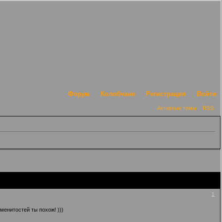
Форум
Колобчане
Регистрация
Войти
Активные темы
RSS
1
менитостей ты похож! )))