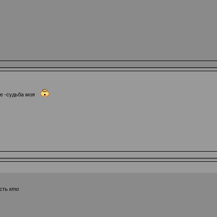
ске -судьба моя
сть
кто