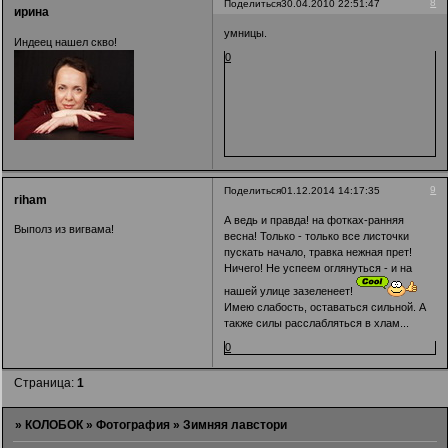
8
Поделиться
30.04.2010 22:51:47
ирина
умницы.
Индеец нашел скво!
0
9
Поделиться
01.12.2014 14:17:35
riham
А ведь и правда! на фотках-ранняя
Выполз из вигвама!
весна! Только - только все листочки
пускать начало, травка нежная прет!
Ничего! Не успеем оглянуться - и на
нашей улице зазеленеет!
Имею слабость, оставаться сильной. А
также силы расслабляться в хлам...
0
Страница:
1
»
КОЛОБОК
»
Фотография
»
Зимняя лавстори