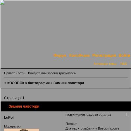
Форум
Колобчане
Регистрация
Войти
Активные темы
RSS
Привет, Гость!
Войдите
или
зарегистрируйтесь
.
»
КОЛОБОК
»
Фотография
»
Зимняя лавстори
Страница:
1
Зимняя лавстори
1
Поделиться
06.04.2010 00:17:24
LuPol
Прювет.
Модератор
Для тех кто забыл - у Вовоки, кроме