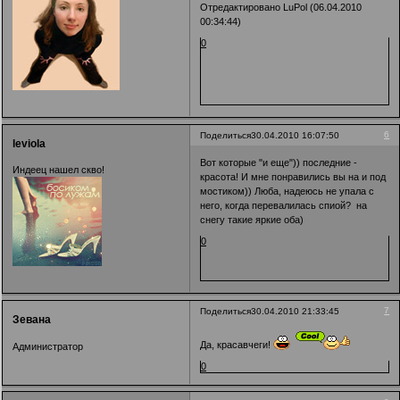
Отредактировано LuPol (06.04.2010
00:34:44)
0
6
Поделиться
30.04.2010 16:07:50
leviola
Вот которые "и еще")) последние -
Индеец нашел скво!
красота! И мне понравились вы на и под
мостиком)) Люба, надеюсь не упала с
него, когда перевалилась спиой? на
снегу такие яркие оба)
0
7
Поделиться
30.04.2010 21:33:45
Зевана
Да, красавчеги!
Администратор
0