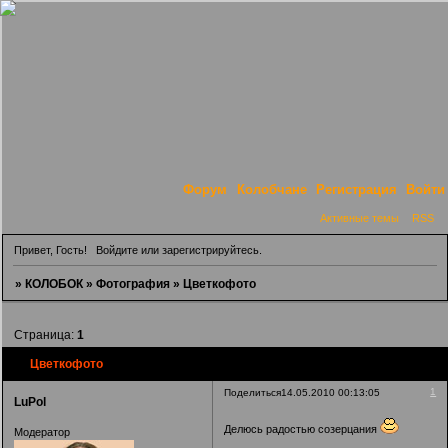
Форум
Колобчане
Регистрация
Войти
Активные темы
RSS
Привет, Гость!
Войдите
или
зарегистрируйтесь
.
»
КОЛОБОК
»
Фотография
»
Цветкофото
Страница:
1
Цветкофото
1
Поделиться
14.05.2010 00:13:05
LuPol
Делюсь радостью созерцания
Модератор