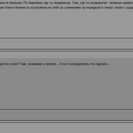
есте форума. По барабану где ты модератор. Там, где ты модератор - можешь крамса
рая ответственность возложена на тебя за слежением за порядком в темах твоего разд
ю он хочет! Там, название и прочее... А то я затрудняюсь это сделать.