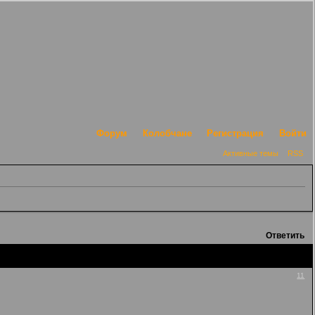
Форум
Колобчане
Регистрация
Войти
Активные темы
RSS
Ответить
11