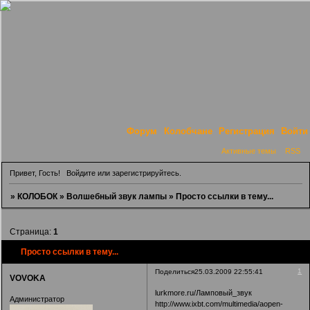
Форум
Колобчане
Регистрация
Войти
Активные темы
RSS
Привет, Гость!
Войдите
или
зарегистрируйтесь
.
»
КОЛОБОК
»
Волшебный звук лампы
»
Просто ссылки в тему...
Страница:
1
Просто ссылки в тему...
1
Поделиться
25.03.2009 22:55:41
VOVOKA
lurkmore.ru/Ламповый_звук
Администратор
http://www.ixbt.com/multimedia/aopen-