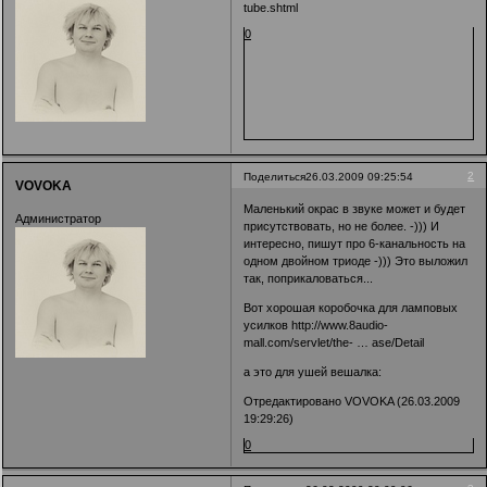
tube.shtml
0
2
Поделиться
26.03.2009 09:25:54
VOVOKA
Маленький окрас в звуке может и будет
Администратор
присутствовать, но не более. -))) И
интересно, пишут про 6-канальность на
одном двойном триоде -))) Это выложил
так, поприкаловаться...
Вот хорошая коробочка для ламповых
усилков
http://www.8audio-
mall.com/servlet/the- … ase/Detail
а это для ушей вешалка:
Отредактировано VOVOKA (26.03.2009
19:29:26)
0