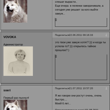
спешат вырасти..
Еще вчера в пеленки заворачивали, а
сегодня уже решает за кого выйти
замуж...
0
2
Поделиться
22.06.2011 09:16:33
VOVOKA
это твои уже замуж хотят? ))) и когда ты
Администратор
успела-то? ))) открылось тайное
прошлое? )
0
3
Поделиться
21.07.2011 10:57:20
soeri
Я же говорю они ростут очень, очень
Первый раз пыхнул!
быстро....
Моей 6 лет...