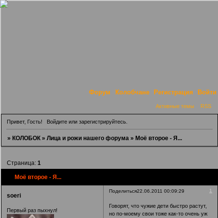
Форум
Колобчане
Регистрация
Войти
Активные темы
RSS
Привет, Гость!
Войдите
или
зарегистрируйтесь
.
»
КОЛОБОК
»
Лица и рожи нашего форума
»
Моё второе - Я...
Страница:
1
Моё второе - Я...
1
Поделиться
22.06.2011 00:09:29
soeri
Говорят, что чужие дети быстро растут,
Первый раз пыхнул!
но по-моему свои тоже как-то очень уж