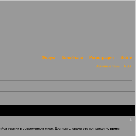
Форум
Колобчане
Регистрация
Войти
Активные темы
RSS
1
вшийся термин в современном мире. Другими словами это по принципу:
время