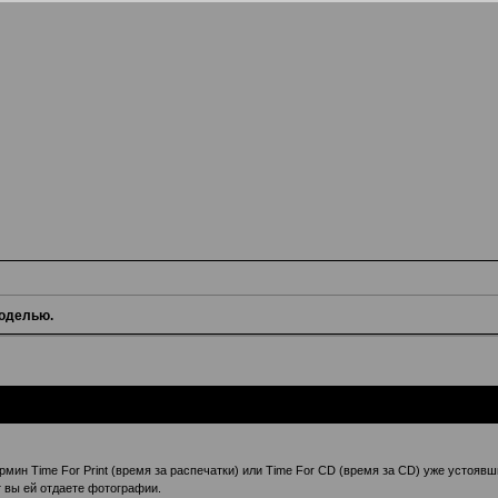
оделью.
мин Time For Print (время за распечатки) или Time For CD (время за CD) уже устоя
т вы ей отдаете фотографии.