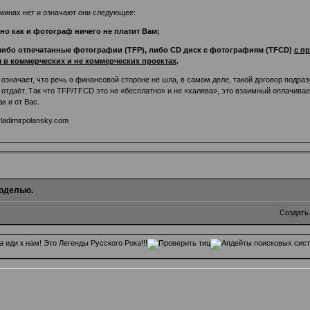
рминах нет и означают они следующее:
вно как и фотограф ничего не платит Вам;
либо отпечатанные фотографии (TFP), либо CD диск с фотографиям (TFCD)
с п
 в коммерческих и не коммерческих проектах
.
не означает, что речь о финансовой стороне не шла, в самом деле, такой договор под
 отдаёт. Так что TFP/TFCD это не «бесплатно» и не «халява», это взаимный оплачива
к и от Вас.
ladimirpolansky.com
оделью.
Создать