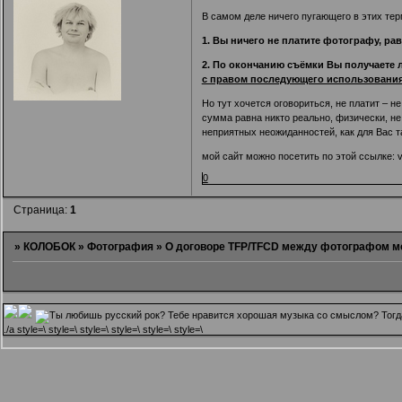
В самом деле ничего пугающего в этих те
1. Вы ничего не платите фотографу, ра
2. По окончанию съёмки Вы получаете 
с правом последующего использования
Но тут хочется оговориться, не платит – 
сумма равна никто реально, физически, не
неприятных неожиданностей, как для Вас та
мой сайт можно посетить по этой ссылке:
v
0
Страница:
1
»
КОЛОБОК
»
Фотография
»
О договоре TFP/TFCD между фотографом м
.
/a style=\ style=\ style=\ style=\ style=\ style=\