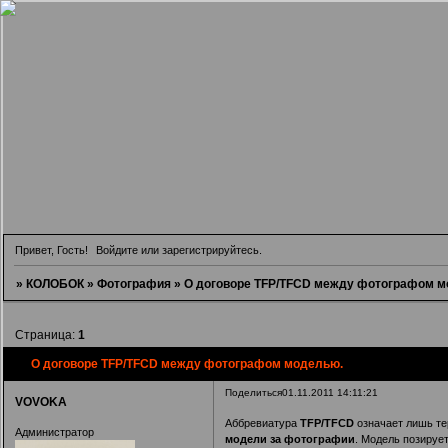
Привет, Гость!
Войдите
или
зарегистрируйтесь
.
»
КОЛОБОК
»
Фотография
»
О договоре TFP/TFCD между фотографом м
Страница:
1
О договоре TFP/TFCD между фотографом моделью.
Поделиться
01.11.2011 14:11:21
VOVOKA
Аббревиатура
TFP/TFCD
означает лишь тер
Администратор
модели за фотографии
. Модель позируе