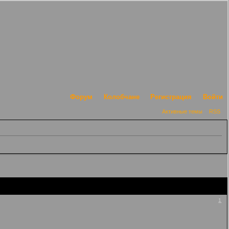
Форум
Колобчане
Регистрация
Войти
Активные темы
RSS
1