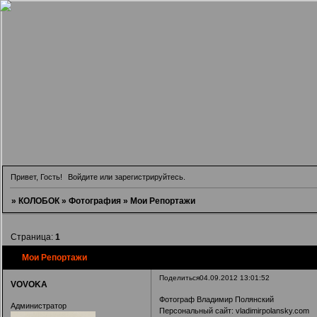
Привет, Гость!
Войдите
или
зарегистрируйтесь
.
»
КОЛОБОК
»
Фотография
»
Мои Репортажи
Страница:
1
Мои Репортажи
Поделиться
04.09.2012 13:01:52
VOVOKA
Фотограф Владимир Полянский
Администратор
Персональный сайт:
vladimirpolansky.com