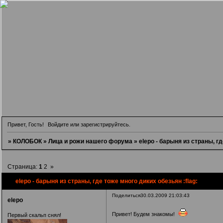
Привет, Гость!
Войдите
или
зарегистрируйтесь
.
»
КОЛОБОК
»
Лица и рожи нашего форума
»
elepo - барыня из страны, гд
Страница:
1
2
»
elepo - барыня из страны, где тоже много диких обезьян :flag:
Поделиться
30.03.2009 21:03:43
elepo
Привет! Будем знакомы!
Первый скальп снял!