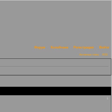
Форум
Колобчане
Регистрация
Войти
Активные темы
RSS
1