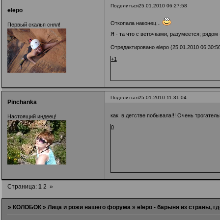
Поделиться
25.01.2010 06:27:58
elepo
Откопала наконец...
Первый скальп снял!
Я - та что с веточками, разумеется; рядом
Отредактировано elepo (25.01.2010 06:30:5
+1
Поделиться
25.01.2010 11:31:04
Pinchanka
как в детстве побывала!!! Очень трогатель
Настоящий индеец!
0
Страница:
1
2
»
»
КОЛОБОК
»
Лица и рожи нашего форума
»
elepo - барыня из страны, гд