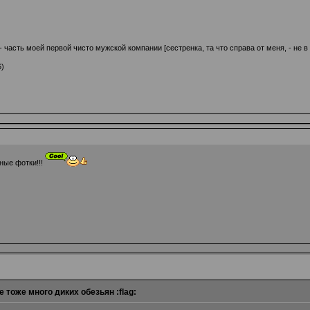
 - часть моей первой чисто мужской компании [сестренка, та что справа от меня, - не в
6)
ные фотки!!!
е тоже много диких обезьян :flag: