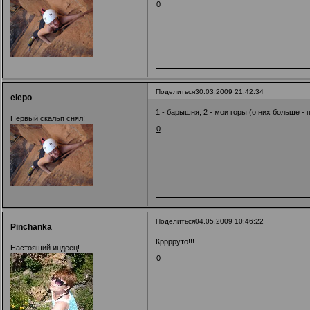
0
Поделиться
30.03.2009 21:42:34
elepo
1 - барышня, 2 - мои горы (о них больше - 
Первый скальп снял!
0
Поделиться
04.05.2009 10:46:22
Pinchanka
Крррруто!!!
Настоящий индеец!
0