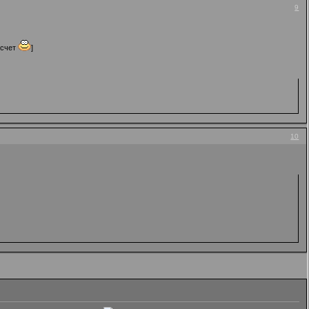
9
 счет
]
10