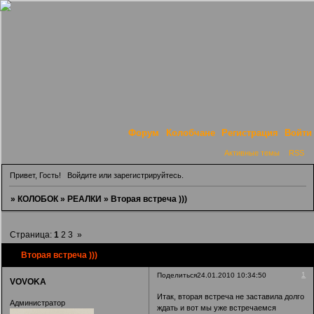
Форум
Колобчане
Регистрация
Войти
Активные темы
RSS
Привет, Гость!
Войдите
или
зарегистрируйтесь
.
»
КОЛОБОК
»
РЕАЛКИ
»
Вторая встреча )))
Страница:
1
2
3
»
Вторая встреча )))
1
Поделиться
24.01.2010 10:34:50
VOVOKA
Итак, вторая встреча не заставила долго
Администратор
ждать и вот мы уже встречаемся