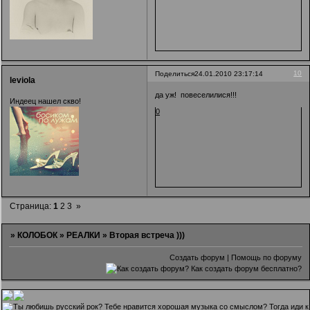
10
Поделиться
24.01.2010 23:17:14
leviola
да уж! повеселилися!!!
Индеец нашел скво!
0
Страница:
1
2
3
»
»
КОЛОБОК
»
РЕАЛКИ
»
Вторая встреча )))
Создать форум
|
Помощь по форуму