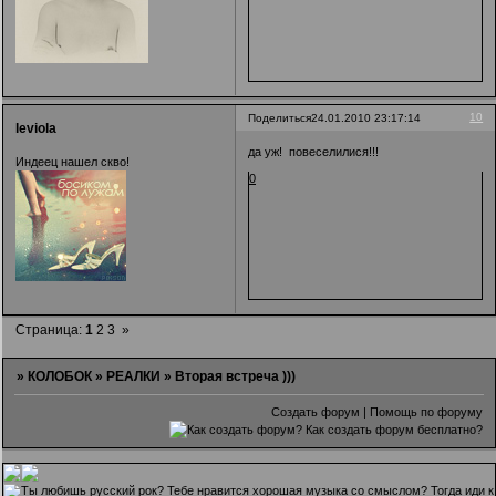
10
Поделиться
24.01.2010 23:17:14
leviola
да уж! повеселилися!!!
Индеец нашел скво!
0
Страница:
1
2
3
»
»
КОЛОБОК
»
РЕАЛКИ
»
Вторая встреча )))
Создать форум
|
Помощь по форуму