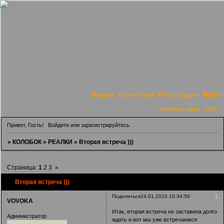
Форум
Колобчане
Регистрация
Войти
Активные темы
RSS
Привет, Гость!
Войдите
или
зарегистрируйтесь
.
»
КОЛОБОК
»
РЕАЛКИ
»
Вторая встреча )))
Страница:
1
2
3
»
Вторая встреча )))
1
Поделиться
24.01.2010 10:34:50
VOVOKA
Итак, вторая встреча не заставила долго
Администратор
ждать и вот мы уже встречаемся