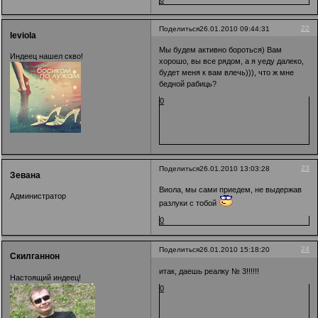
22
Поделиться
26.01.2010 09:44:31
leviola
Мы будем активно бороться) Вам
Индеец нашел скво!
хорошо, вы все рядом, а я уеду далеко,
будет меня к вам влечь))), что ж мне
бедной рабиць?
0
23
Поделиться
26.01.2010 13:03:28
Зевана
Виола, мы сами приедем, не выдержав
Администратор
разлуки с тобой
0
24
Поделиться
26.01.2010 15:18:20
Скилганнон
итак, даешь реалку № 3!!!!!!
Настоящий индеец!
0