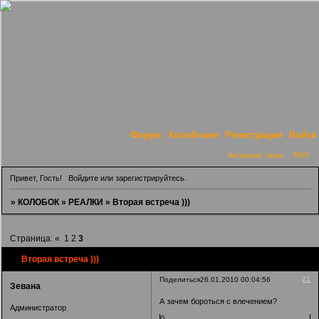
Форум
Колобчане
Регистрация
Войти
Активные темы
RSS
Привет, Гость!
Войдите
или
зарегистрируйтесь
.
»
КОЛОБОК
»
РЕАЛКИ
»
Вторая встреча )))
Страница:
«
1
2
3
Вторая встреча )))
21
Поделиться
26.01.2010 00:04:56
Зевана
А зачем бороться с влечением?
Администратор
0