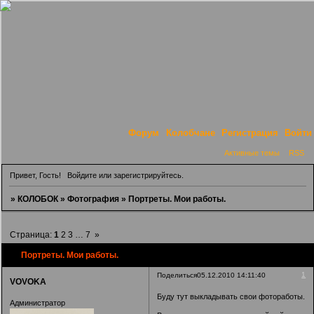
Форум
Колобчане
Регистрация
Войти
Активные темы
RSS
Привет, Гость!
Войдите
или
зарегистрируйтесь
.
»
КОЛОБОК
»
Фотография
»
Портреты. Мои работы.
Страница:
1
2
3
…
7
»
Портреты. Мои работы.
1
Поделиться
05.12.2010 14:11:40
VOVOKA
Буду тут выкладывать свои фотоработы.
Администратор