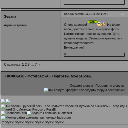
10
Поделиться
06.04.2011 20:41:52
Зевана
Очень красиво!
На фоне
Администратор
неба, действительно, шикарное фото!
Цветок жизни - вне конкуренции. Дети -
лучшие модели. Столько искренности и
непосредственности.
Великолепно!
0
Страница:
1
2
3
…
7
»
»
КОЛОБОК
»
Фотография
»
Портреты. Мои работы.
Создать форум
|
Помощь по форуму
.
/a style=\ style=\ style=\ style=\ style=\ style=\