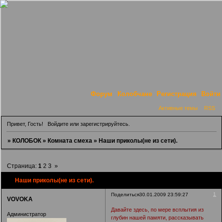
Форум
Колобчане
Регистрация
Войти
Активные темы
RSS
Привет, Гость!
Войдите
или
зарегистрируйтесь
.
»
КОЛОБОК
»
Комната смеха
»
Наши приколы(не из сети).
Страница:
1
2
3
»
Наши приколы(не из сети).
1
Поделиться
30.01.2009 23:59:27
VOVOKA
Давайте здесь, по мере всплытия из
Администратор
глубин нашей памяти, рассказывать