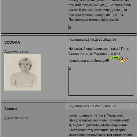
пальцем и громко ржать - я поняла, что
это мой "звездный час")). Валялся весь
вагон. В общем, было ощущение, что
поездка длилась целую вечность)).
Посмеялась вместе со всеми)).
0
3
Поделиться
21.06.2009 20:26:26
VOVOKA
Не каждый еще расскажет такое! Пять
Администратор
баллов из пяти! Молодец, ты мне
нравишься еще больше!!!
0
4
Поделиться
21.06.2009 23:09:00
Зевана
Была прошлым летом в Феодосии.
Администратор
Народ в городе веселый, позитивный)).
И, видимо, для того, чтобы поднимать
настроение отдыхающим, на дверях
магазинов висели такие вот объявления: