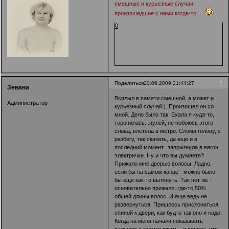
смешные и курьезные случаи,
произошедшие с нами когда-то...
0
2
Поделиться
20.06.2009 21:44:27
Зевана
Всплыл в памяти смешной, а может и
Администратор
курьезный случай:). Произошел он со
мной. Дело было так. Ехала я куда-то,
торопилась...пулей, не побоюсь этого
слова, влетела в метро. Сломя голову, с
разбегу, так сказать, да еще и в
последний момент...запрыгнула в вагон
электрички. Ну и что вы думаете?
Прижало мне дверью волосы. Ладно,
если бы на самом конце - можно было
бы еще как-то вытянуть. Так нет же -
основательно прижало, где-то 50%
общей длины волос. И еще ведь не
развернуться. Пришлось прислониться
спиной к двери, как будто так оно и надо.
Когда на меня начали показывать