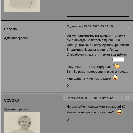
9
Поделиться
20.02.2010 00:54:28
Зевана
Вы же понимаете, товарищи, что сама
Администратор
бы я никогда не взгромоздилась на
хрюшу. Только в необузданной фантазии
Владимира Владимировича!Гггг....
Спасибо ему за это. Я такая вся гибкая
получилась... прям хордовая
ЗЫ: За время рисования ни одна хрюша
и ни одна Катя не пострадали
.
0
10
Поделиться
20.02.2010 00:56:32
VOVOKA
Не волнуйся, хрюша многоразовая! )))
Администратор
Кого еще на хрюше прокатить?!
0