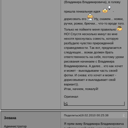
(Владимира Владимировича), в голову
пришла гениальная идея
-
дорисовать его
Ну, скажем... ножки,
ручки, рожки, брючки... что-то вроде того.
Только не поймите меня правильно
НО! Спустя несколько минут во мне
нехотя проснулась совесть, которую
разбудило чувство прирожденной
справедливости. Так вот, предлагается
следующее... вожак должен брать
ответственность на себя, поэтому уроки
рисования начинаем с Владимира
Владимировича. А далее... кто как хочет
и может - выкладываем часть своей
фотки. И снова: кто хочет и может -
дорисовывает и выкладывает свой
вариант)).
Итак, начнем, пожалуй!
Оригинал
+1
2
Поделиться
19.02.2010 00:25:38
Зевана
Я прям вижу Владимира Владимировича
Администратор