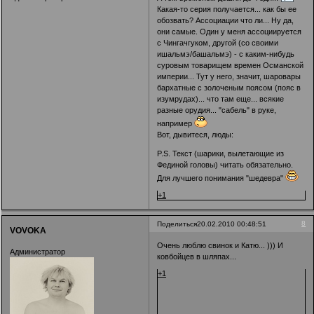
Какая-то серия получается... как бы ее
обозвать? Ассоциации что ли... Ну да,
они самые. Один у меня ассоциируется
с Чингачгуком, другой (со своими
ишальмэ/башальмэ) - с каким-нибудь
суровым товарищем времен Османской
империи... Тут у него, значит, шаровары
бархатные с золоченым поясом (пояс в
изумрудах)... что там еще... всякие
разные орудия... "сабель" в руке,
например
Вот, дывитеся, люды:
P.S. Текст (шарики, вылетающие из
Фединой головы) читать обязательно.
Для лучшего понимания "шедевра"
+1
8
Поделиться
20.02.2010 00:48:51
VOVOKA
Очень люблю свинок и Катю... ))) И
Администратор
ковбойцев в шляпах...
+1