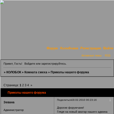
Форум
Колобчане
Регистрация
Войти
Активные темы
RSS
Привет, Гость!
Войдите
или
зарегистрируйтесь
.
»
КОЛОБОК
»
Комната смеха
»
Приколы нашего форума
Страница:
1
2
3
4
»
Приколы нашего форума
1
Поделиться
19.02.2010 00:23:16
Зевана
Дорогие форумчане!
Администратор
Глядя на новый аватар нашего админа