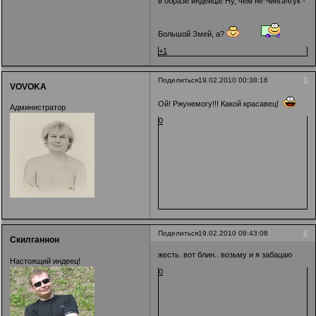
в образе индейца! Ну, чем не Чингачгук -
Большой Змей, а?
+1
3
Поделиться
19.02.2010 00:38:16
VOVOKA
Ой! Ржунемогу!!! Какой красавец!
Администратор
0
4
Поделиться
19.02.2010 08:43:08
Скилганнон
жесть. вот блин.. возьму и я забацаю
Настоящий индеец!
0