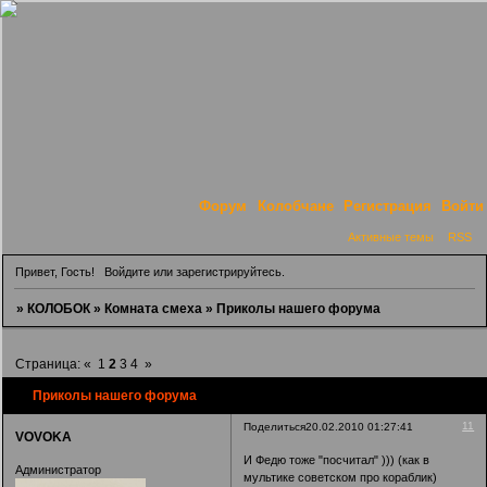
Форум
Колобчане
Регистрация
Войти
Активные темы
RSS
Привет, Гость!
Войдите
или
зарегистрируйтесь
.
»
КОЛОБОК
»
Комната смеха
»
Приколы нашего форума
Страница:
«
1
2
3
4
»
Приколы нашего форума
11
Поделиться
20.02.2010 01:27:41
VOVOKA
И Федю тоже "посчитал" ))) (как в
Администратор
мультике советском про кораблик)