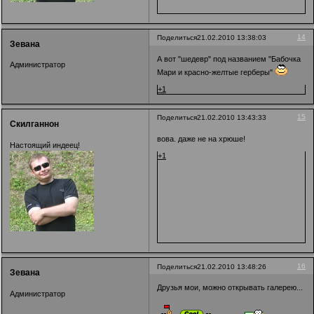
14
Поделиться
21.02.2010 13:38:03
Зевана
А вот "шедевр" под названием "Бабочка
Администратор
Мари и красно-желтые герберы"
+1
15
Поделиться
21.02.2010 13:43:33
Скилганнон
вова. даже не на хрюше!
Настоящий индеец!
+1
16
Поделиться
21.02.2010 13:48:26
Зевана
Друзья мои, можно открывать галерею...
Администратор