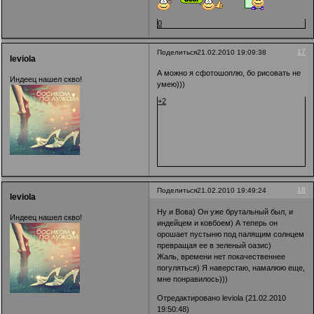
0
17
Поделиться
21.02.2010 19:09:38
leviola
А можно я сфотошоплю, бо рисовать не
Индеец нашел скво!
умею)))
+2
18
Поделиться
21.02.2010 19:49:24
leviola
Ну и Вова) Он уже брутальный был, и
Индеец нашел скво!
индейцем и ковбоем) А теперь он
орошает пустыню под палящим солнцем
превращая ее в зеленый оазис)
Жаль, времени нет покачественнее
погуляться) Я наверстаю, намалюю еще,
мне понравилось)))
Отредактировано leviola (21.02.2010
19:50:48)