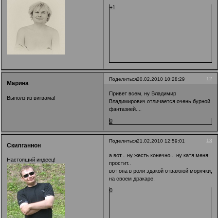
+1
12
Поделиться
20.02.2010 10:28:29
Марина
Привет всем, ну Владимир
Выполз из вигвама!
Владимирович отличается очень бурной
фантазией....
0
13
Поделиться
21.02.2010 12:59:01
Скилганнон
а вот... ну жесть конечно... ну катя меня
Настоящий индеец!
простит..
вот она в роли эдакой отважной морячки,
на своем дракаре.
0