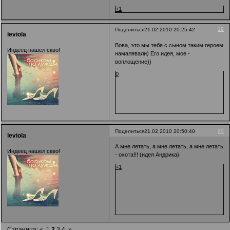
+1
19
Поделиться
21.02.2010 20:25:42
leviola
Вова, это мы тебя с сыном таким героем
Индеец нашел скво!
намалявали) Его идея, мое -
воплощение))
0
20
Поделиться
21.02.2010 20:50:40
leviola
А мне летать, а мне летать, а мне летать
Индеец нашел скво!
- охота!!! (идея Андрика)
+1
Страница:
«
1
2
3
4
»