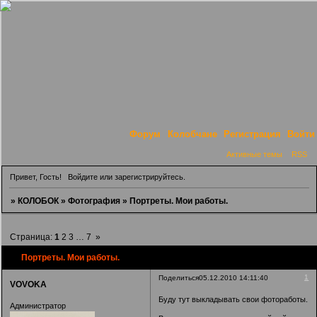
Форум
Колобчане
Регистрация
Войти
Активные темы
RSS
Привет, Гость!
Войдите
или
зарегистрируйтесь
.
»
КОЛОБОК
»
Фотография
»
Портреты. Мои работы.
Страница:
1
2
3
…
7
»
Портреты. Мои работы.
1
Поделиться
05.12.2010 14:11:40
VOVOKA
Буду тут выкладывать свои фотоработы.
Администратор