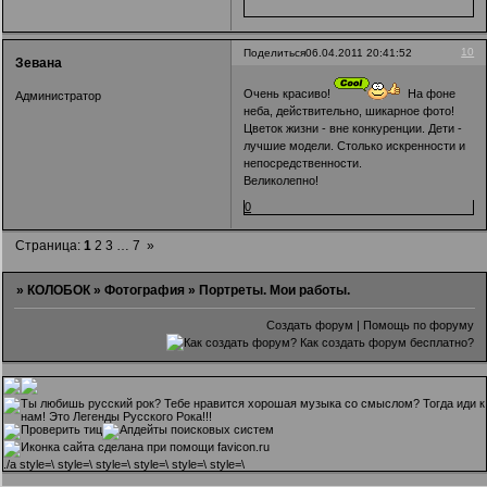
10
Поделиться
06.04.2011 20:41:52
Зевана
Очень красиво!
На фоне
Администратор
неба, действительно, шикарное фото!
Цветок жизни - вне конкуренции. Дети -
лучшие модели. Столько искренности и
непосредственности.
Великолепно!
0
Страница:
1
2
3
…
7
»
»
КОЛОБОК
»
Фотография
»
Портреты. Мои работы.
Создать форум
|
Помощь по форуму
.
/a style=\ style=\ style=\ style=\ style=\ style=\