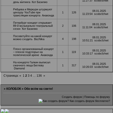
11:27:37
scobcfzhwt
день митинга
Кот Базилио
Рябцева и Меркури штурмуют
08.01.2025
цензуру YouTube при
1
126
11:23:54
scobcfzhwt
трансляции концерта
Анаконда
Петербург-концерт открывает
08.01.2025
89-й музыкально-театральный
2
106
11:11:04
scobcfzhwt
сезон
Кот Базилио
Посоветуйте на какой концерт
08.01.2025
4
198
можно сходить
BezNika
10:51:21
scobcfzhwt
Плохо организованный концерт
08.01.2025
– плохое подспорье на
1
119
10:33:17
scobcfzhwt
политической арене
Анаконда
На концерте Галкин выписал
08.01.2025
смачного леща Беглову
1
317
10:26:03
scobcfzhwt
Diamond
Страница:
«
1
2
3
4
…
136
»
»
КОЛОБОК
»
Обо всём на свете!
Создать форум
|
Помощь по форуму