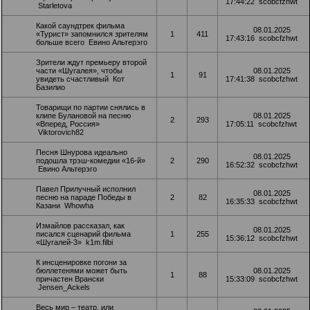
17:44:22
scobcfzhwt
Starletova
Какой саундтрек фильма
08.01.2025
«Турист» запомнился зрителям
1
411
17:43:16
scobcfzhwt
больше всего
Евино Альтерэго
Зрители ждут премьеру второй
части «Шугалея», чтобы
08.01.2025
1
91
увидеть счастливый
Кот
17:41:38
scobcfzhwt
Базилио
Товарищи по партии снялись в
клипе Булановой на песню
08.01.2025
2
293
«Вперед, Россия»
17:05:11
scobcfzhwt
Viktorovich82
Песня Шнурова идеально
08.01.2025
подошла трэш-комедии «16-й»
2
290
16:52:32
scobcfzhwt
Евино Альтерэго
Павел Прилучный исполнил
08.01.2025
песню на параде Победы в
2
82
16:35:33
scobcfzhwt
Казани
Whowha
Измайлов рассказал, как
08.01.2025
писался сценарий фильма
1
255
15:36:12
scobcfzhwt
«Шугалей-3»
k1m.filbi
К инсценировке погони за
бюллетенями может быть
08.01.2025
1
88
причастен Врански
15:33:09
scobcfzhwt
Jensen_Ackels
Весь мир – театр, или