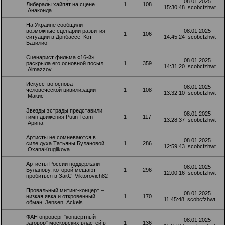
08.01.2025
Либералы хайпят на сцене
1
108
15:30:48
scobcfzhwt
Анаконда
На Украине сообщили
возможные сценарии развития
08.01.2025
1
106
ситуации в Донбассе
Кот
14:45:24
scobcfzhwt
Базилио
Сценарист фильма «16-й»
08.01.2025
раскрыла его основной посыл
1
359
14:31:20
scobcfzhwt
Almazzov
Искусство основа
08.01.2025
человеческой цивилизации
1
108
13:32:10
scobcfzhwt
Макис
Звезды эстрады представили
08.01.2025
гимн движения Putin Team
1
117
13:28:37
scobcfzhwt
Арина
Артисты не сомневаются в
08.01.2025
силе духа Татьяны Булановой
1
286
12:59:43
scobcfzhwt
OxanaKruglikova
Артисты России поддержали
08.01.2025
Буланову, которой мешают
1
296
12:00:16
scobcfzhwt
пробиться в ЗакС
Viktorovich82
Провальный митинг-концерт –
08.01.2025
низкая явка и откровенный
1
170
11:45:48
scobcfzhwt
обман
Jensen_Ackels
ФАН опроверг "концертный
08.01.2025
заговор" московских властей в
1
136