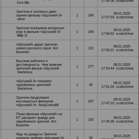
17:59:36
scobcfzhwt
k1m.filbi
Зрители и эксперты дают
08.01.2025
оценки фильму «Шугалей-3»
1
266
17:57:54
scobcfzhwt
silver
Зрители похвалили актерскую
08.01.2025
игру в фильме «Шугалей-3»
1
259
17:56:52
scobcfzhwt
Billly-D
«Шугалей» дарит зрителю
08.01.2025
нового русского героя
Кот
1
121
17:55:21
scobcfzhwt
Базилио
Высокие рейтинги и
достоверность. Чем привлек
08.01.2025
1
277
зрителей фильм «Шугалей-
17:53:44
scobcfzhwt
Starletova
«Шугалей-3» покоряет
08.01.2025
зарубежных зрителей
1
82
17:51:26
scobcfzhwt
Starletova
Зрители продолжают
08.01.2025
восхищаться фильмом
1
267
17:47:10
scobcfzhwt
«Шугалей-3»
AmaZonka88
Показ фильма «Шугалей» на
RT раскроет правду для
08.01.2025
1
118
зарубежного зрителя
Кот
17:45:38
scobcfzhwt
Базилио
Жду не дождусь! Зрители
08.01.2025
оценили трейлер «Шугалея-3»
1
92