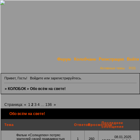
Форум
Колобчане
Регистрация
Войти
Активные темы
RSS
Привет, Гость!
Войдите
или
зарегистрируйтесь
.
»
КОЛОБОК
»
Обо всём на свете!
Страница:
«
1
2
3
4
…
136
»
Обо всём на свете!
Последнее
Тема
Ответов
Просмотров
сообщение
Фильм «Солнцепек» потряс
08.01.2025
зрителей своей правдивостью
1
260