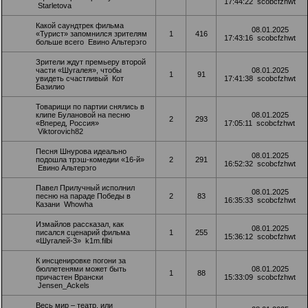
17:44:22
scobcfzhwt
Starletova
Какой саундтрек фильма
08.01.2025
«Турист» запомнился зрителям
1
416
17:43:16
scobcfzhwt
больше всего
Евино Альтерэго
Зрители ждут премьеру второй
части «Шугалея», чтобы
08.01.2025
1
91
увидеть счастливый
Кот
17:41:38
scobcfzhwt
Базилио
Товарищи по партии снялись в
клипе Булановой на песню
08.01.2025
2
293
«Вперед, Россия»
17:05:11
scobcfzhwt
Viktorovich82
Песня Шнурова идеально
08.01.2025
подошла трэш-комедии «16-й»
2
291
16:52:32
scobcfzhwt
Евино Альтерэго
Павел Прилучный исполнил
08.01.2025
песню на параде Победы в
2
83
16:35:33
scobcfzhwt
Казани
Whowha
Измайлов рассказал, как
08.01.2025
писался сценарий фильма
1
255
15:36:12
scobcfzhwt
«Шугалей-3»
k1m.filbi
К инсценировке погони за
бюллетенями может быть
08.01.2025
1
88
причастен Врански
15:33:09
scobcfzhwt
Jensen_Ackels
Весь мир – театр, или