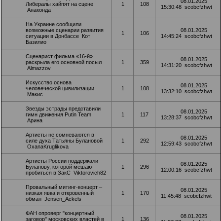
08.01.2025
Либералы хайпят на сцене
1
108
15:30:48
scobcfzhwt
Анаконда
На Украине сообщили
возможные сценарии развития
08.01.2025
1
106
ситуации в Донбассе
Кот
14:45:24
scobcfzhwt
Базилио
Сценарист фильма «16-й»
08.01.2025
раскрыла его основной посыл
1
359
14:31:20
scobcfzhwt
Almazzov
Искусство основа
08.01.2025
человеческой цивилизации
1
108
13:32:10
scobcfzhwt
Макис
Звезды эстрады представили
08.01.2025
гимн движения Putin Team
1
117
13:28:37
scobcfzhwt
Арина
Артисты не сомневаются в
08.01.2025
силе духа Татьяны Булановой
1
292
12:59:43
scobcfzhwt
OxanaKruglikova
Артисты России поддержали
08.01.2025
Буланову, которой мешают
1
296
12:00:16
scobcfzhwt
пробиться в ЗакС
Viktorovich82
Провальный митинг-концерт –
08.01.2025
низкая явка и откровенный
1
170
11:45:48
scobcfzhwt
обман
Jensen_Ackels
ФАН опроверг "концертный
08.01.2025
заговор" московских властей в
1
136