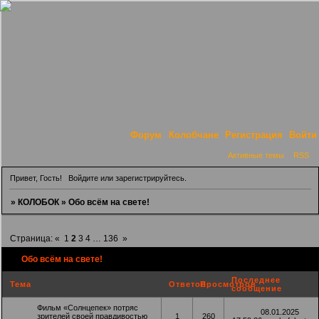
Форум
Колобчане
Регистрация
Войти
Активные темы
RSS
Привет, Гость!
Войдите
или
зарегистрируйтесь
.
»
КОЛОБОК
»
Обо всём на свете!
Страница:
«
1
2
3
4
…
136
»
Обо всём на свете!
Последнее
Тема
Ответов
Просмотров
сообщение
Фильм «Солнцепек» потряс
08.01.2025
зрителей своей правдивостью
1
260