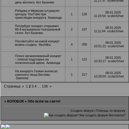
11:27:37
scobcfzhwt
день митинга
Кот Базилио
Рябцева и Меркури штурмуют
08.01.2025
цензуру YouTube при
1
126
11:23:54
scobcfzhwt
трансляции концерта
Анаконда
Петербург-концерт открывает
08.01.2025
89-й музыкально-театральный
2
107
11:11:04
scobcfzhwt
сезон
Кот Базилио
Посоветуйте на какой концерт
08.01.2025
4
200
можно сходить
BezNika
10:51:21
scobcfzhwt
Плохо организованный концерт
08.01.2025
– плохое подспорье на
1
122
10:33:17
scobcfzhwt
политической арене
Анаконда
На концерте Галкин выписал
08.01.2025
смачного леща Беглову
1
317
10:26:03
scobcfzhwt
Diamond
Страница:
«
1
2
3
4
…
136
»
»
КОЛОБОК
»
Обо всём на свете!
Создать форум
|
Помощь по форуму