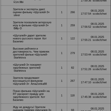
17:59:36
scobcfzhwt
k1m.filbi
Зрители и эксперты дают
08.01.2025
оценки фильму «Шугалей-3»
1
266
17:57:54
scobcfzhwt
silver
Зрители похвалили актерскую
08.01.2025
игру в фильме «Шугалей-3»
1
259
17:56:52
scobcfzhwt
Billly-D
«Шугалей» дарит зрителю
08.01.2025
нового русского героя
Кот
1
122
17:55:21
scobcfzhwt
Базилио
Высокие рейтинги и
достоверность. Чем привлек
08.01.2025
1
279
зрителей фильм «Шугалей-
17:53:44
scobcfzhwt
Starletova
«Шугалей-3» покоряет
08.01.2025
зарубежных зрителей
1
82
17:51:26
scobcfzhwt
Starletova
Зрители продолжают
08.01.2025
восхищаться фильмом
1
267
17:47:10
scobcfzhwt
«Шугалей-3»
AmaZonka88
Показ фильма «Шугалей» на
RT раскроет правду для
08.01.2025
1
118
зарубежного зрителя
Кот
17:45:38
scobcfzhwt
Базилио
Жду не дождусь! Зрители
08.01.2025
оценили трейлер «Шугалея-3»
1
93